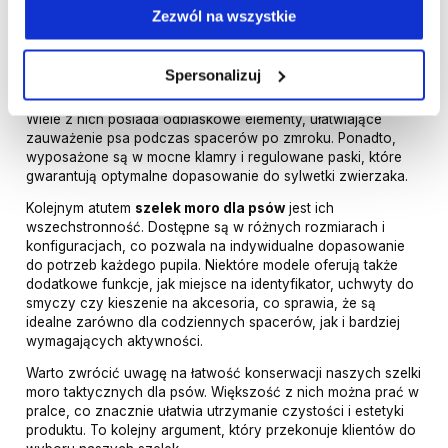
taktyczne szelki moro dla psów wyposażone są w
Zezwól na wszystkie
innowacyjne, miękkie podszycie, które zapewnia komfort
noszenia i chroni skórę przed otarciami.
Spersonalizuj
Nasze szelki moro taktyczne zostały zaprojektowane z
myślą o zwiększeniu bezpieczeństwa i funkcjonalności.
Wiele z nich posiada odblaskowe elementy, ułatwiające
zauważenie psa podczas spacerów po zmroku. Ponadto,
wyposażone są w mocne klamry i regulowane paski, które
gwarantują optymalne dopasowanie do sylwetki zwierzaka.
Kolejnym atutem
szelek moro dla psów
jest ich
wszechstronność. Dostępne są w różnych rozmiarach i
konfiguracjach, co pozwala na indywidualne dopasowanie
do potrzeb każdego pupila. Niektóre modele oferują także
dodatkowe funkcje, jak miejsce na identyfikator, uchwyty do
smyczy czy kieszenie na akcesoria, co sprawia, że są
idealne zarówno dla codziennych spacerów, jak i bardziej
wymagających aktywności.
Warto zwrócić uwagę na łatwość konserwacji naszych szelki
moro taktycznych dla psów. Większość z nich można prać w
pralce, co znacznie ułatwia utrzymanie czystości i estetyki
produktu. To kolejny argument, który przekonuje klientów do