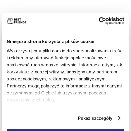
Niniejsza strona korzysta z plików cookie
SZELKI DLA PSA MORO - POŁĄCZENIE
WYTRZYMAŁOŚCI I NOWOCZESNEGO
Wykorzystujemy pliki cookie do spersonalizowania treści
STYLU
i reklam, aby oferować funkcje społecznościowe i
analizować ruch w naszej witrynie. Informacje o tym, jak
W miarę jak modny design łączy się z funkcjonalnością,
korzystasz z naszej witryny, udostępniamy partnerom
szelki moro zyskują coraz liczniejsze grono zwolenników.
społecznościowym, reklamowym i analitycznym.
Nasz sklep internetowy, specjalizujący się w szelkach dla
Partnerzy mogą połączyć te informacje z innymi danymi
psów, oferuje bogaty wybór tych unikatowych produktów.
Wykorzystując naszą ekspercką wiedzę, przedstawimy Ci
otrzymanymi od Ciebie lub uzyskanymi podczas
wyjątkowe cechy i zalety taktycznych szelki moro dla psów.
korzystania z ich usług.
Szelki dla psa
w klasycznym wzorze moro to doskonałe
rozwiązanie dla tych, którzy chcą podkreślić odwagę i siłę
swojego pupila. Wykorzystując sprawdzone materiały,
Pokaż szczegóły
tworzymy produkty o niezrównanej wytrzymałości i
odporności na warunki atmosferyczne. Dodatkowo,