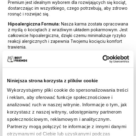
Premium jest idealnym wyborem dla rozwijających się kociąt,
dostarczając im wszystkiego, czego potrzebują, aby zdrowo
rosnąć i rozwijać się.
Hipoalergiczna Formuła:
Nasza karma została opracowana
z myślą o kociętach z wrażliwym układem pokarmowym. Jest
całkowicie hipoalergiczna, dzięki czemu minimalizuje ryzyko
reakcji alergicznych i zapewnia Twojemu kocięciu komfort
trawienia.
Bezzbożowa Kompozycja:
Zrozumienie potrzeb
żywieniowych kociąt doprowadziło nas do stworzenia
formuły bezzbożowej. Karma nie zawiera zbóż ani glutenu,
co jest idealne dla kociąt z wrażliwością na te składniki.
Zamiast tego, skoncentrowaliśmy się na wysokiej jakości
Niniejsza strona korzysta z plików cookie
źródłach białka.
Wykorzystujemy pliki cookie do spersonalizowania treści
Pełnowartościowe Składniki:
Każda porcja naszej karmy
i reklam, aby oferować funkcje społecznościowe i
jest bogata w niezbędne składniki odżywcze. Zawiera
analizować ruch w naszej witrynie. Informacje o tym, jak
wysokiej jakości białko, niezbędne dla zdrowego rozwoju
korzystasz z naszej witryny, udostępniamy partnerom
mięśni, oraz tłuszcze, które są źródłem energii. Dodatkowo,
wzbogacona jest o witaminy i minerały wspierające rozwój
społecznościowym, reklamowym i analitycznym.
kości, zębów oraz ogólne zdrowie kociąt.
Partnerzy mogą połączyć te informacje z innymi danymi
otrzymanymi od Ciebie lub uzyskanymi podczas
Idealnie Zbilansowana:
Karma została starannie