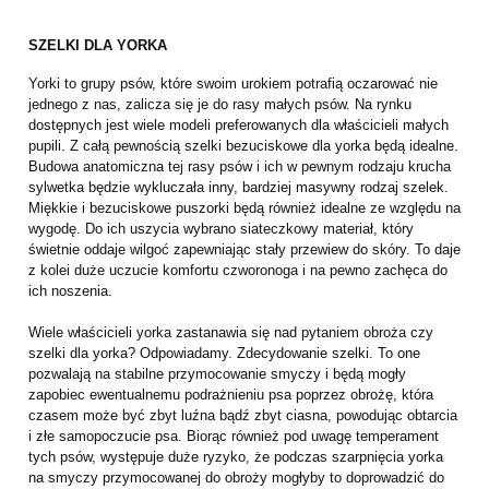
SZELKI DLA YORKA
Yorki to grupy psów, które swoim urokiem potrafią oczarować nie
jednego z nas, zalicza się je do rasy małych psów. Na rynku
dostępnych jest wiele modeli preferowanych dla właścicieli małych
pupili. Z całą pewnością szelki bezuciskowe dla yorka będą idealne.
Budowa anatomiczna tej rasy psów i ich w pewnym rodzaju krucha
sylwetka będzie wykluczała inny, bardziej masywny rodzaj szelek.
Miękkie i bezuciskowe puszorki będą również idealne ze względu na
wygodę. Do ich uszycia wybrano siateczkowy materiał, który
świetnie oddaje wilgoć zapewniając stały przewiew do skóry. To daje
z kolei duże uczucie komfortu czworonoga i na pewno zachęca do
ich noszenia.
Wiele właścicieli yorka zastanawia się nad pytaniem obroża czy
szelki dla yorka? Odpowiadamy. Zdecydowanie szelki. To one
pozwalają na stabilne przymocowanie smyczy i będą mogły
zapobiec ewentualnemu podrażnieniu psa poprzez obrożę, która
czasem może być zbyt luźna bądź zbyt ciasna, powodując obtarcia
i złe samopoczucie psa. Biorąc również pod uwagę temperament
tych psów, występuje duże ryzyko, że podczas szarpnięcia yorka
na smyczy przymocowanej do obroży mogłyby to doprowadzić do