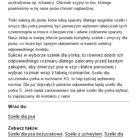
uszkodzenia np. tchawicy. Odcinek szyjny to ten, którego
powinniśmy w tej rasie psów chronić najbardziej.
Yorki należą do psów, które lubią spacery dlatego wygodne szelki i
smycz dla yorka powinny być pierwszym wyborem właścicieli tych
czworonogów w trosce o bezpieczne i udane codzienne spacery.
Nasz sklep w swojej ofercie posiada komplety szelek i smyczy dla
psów, co może być sporym ułatwieniem w kwestii selekcji
odpowiedniego modelu.
Sukces w wyborze szelek dla yorka, to również dobór ich
odpowiedniego rozmiaru dlatego zalecamy przed każdym
zakupem, aby zmierzyć psa w szyi i klatce piersiowej i
wybrać rozmiar wraz z tabelą rozmiarów.
Szelki dla
szczeniaka yorka w rozmiarze XS, to najczęściej wybierany
rozmiar. Dla już dojrzałych piesków odpowiednie będą szelki dla
yorka S. Jeśli nadal zastanawiasz się jakie szelki dla yorka wybrać,
to zapraszamy do kontaktu z nami.
Wróć do:
Szelki dla psa
Zobacz także:
Szelki dla psa bezuciskowe
Szelki z uchwytem
Szelki dla
,
,