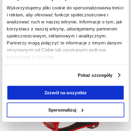
Wykorzystujemy pliki cookie do spersonalizowania treści
i reklam, aby oferować funkcje społecznościowe i
Dostępność:
duża ilość
analizować ruch w naszej witrynie. Informacje o tym, jak
Wysyłka w:
24 godziny
korzystasz z naszej witryny, udostępniamy partnerom
społecznościowym, reklamowym i analitycznym.
Partnerzy mogą połączyć te informacje z innymi danymi
NAJLEPSZE WYBORY DLA PUPILI
otrzymanymi od Ciebie lub uzyskanymi podczas
korzystania z ich usług.
Pokaż szczegóły
Zezwól na wszystkie
Spersonalizuj