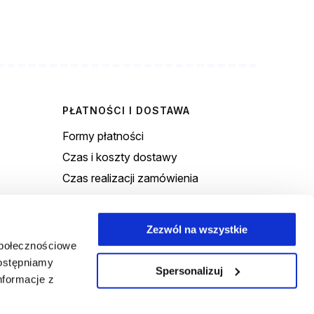
PŁATNOŚCI I DOSTAWA
Formy płatności
Czas i koszty dostawy
Czas realizacji zamówienia
O NAS
Zezwól na wszystkie
społecznościowe
Kontakt i dane firmy
dostępniamy
Blog
Spersonalizuj
nformacje z
O firmie