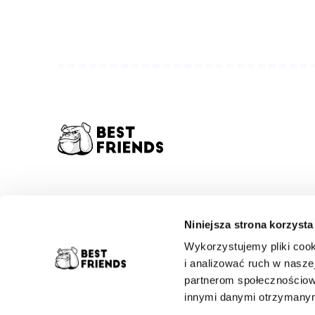
biuro.bestfriends@gmail.com
Niniejsza strona korzysta
+48 785 095 100
Wykorzystujemy pliki cook
znajdziesz nas na:
facebooku
i analizować ruch w naszej
ul. Marianki 121G / 41-300 Dąbrowa Górnicza
partnerom społecznościow
innymi danymi otrzymanymi