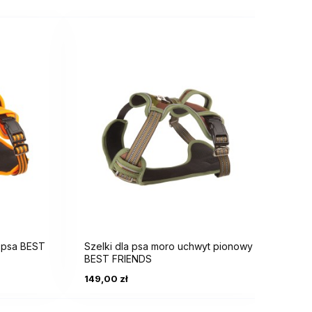
psa BEST
Szelki dla psa moro uchwyt pionowy
Szelk
BEST FRIENDS
FRIEN
149,00 zł
149,0