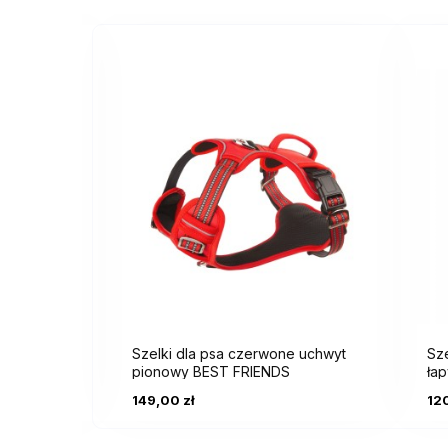
rne BEST
Szelki dla psa czerwone uchwyt
Szel
pionowy BEST FRIENDS
łap
149,00 zł
120,